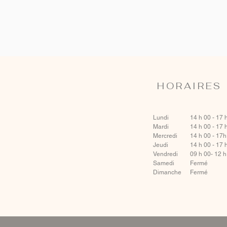
HORAIRES
Lundi
14 h 00 - 17 
Mardi
14 h 00 - 17 
Mercredi
14 h 00 - 17h
Jeudi
14 h 00 - 17 
Vendredi
09 h 00- 12 
Samedi
Fermé
Dimanche
Fermé