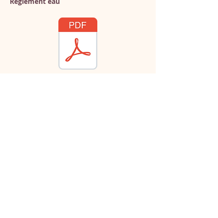
Règlement eau
HORAIRES
Lundi
14 h 00 - 17 h
Mardi
30
Mercredi
14 h 00 - 17 h
Jeudi
30
Vendredi
14 h 00 - 17h
Samedi
30
Dimanche
14 h 00 - 17 h
30
09 h 00- 12 h
/ 14h00-